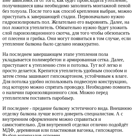
Вне зависимости от того, как будет происходить утепление,
получившиеся швы необходимо заполнить монтажной пеной
без толуола. После того как способ крепления выбран, можно
приступать к завершающей стадии. Первоначально нужно
гидроизолировать пол. Желательно его выровнять. Далее, на
пол ложится утеплитель. Обязательно нужно будет уложить
слой пароизоляционного скотча, для того чтобы обезопасить
от плесени и грибка. Они могут появиться в том случае, если
утепление балкона было сделано неаккуратно.
На последнем завершающем этапе утепления пола
укладывается полимербетон и армированная сетка. Далее,
приступают к утеплению стен и потолка. Тут всё легко и
просто делается. Крепится утеплитель удобным способом и
затем стены зашивают гипсокартоном, устойчивым к влаге.
Для потолка удобно использовать подвесную конструкцию,
под которую можно спрятать проводку. Необходимо помнить
о наличии пароизоляционного слоя. Можно перед
утеплителем поставить паробаьер.
И последнее - предание балкону эстетичного вида. Внешнюю
отделку балкона лучше всего доверить специалистам. А с
внутренним оформлением можно справиться и
самостоятельно. Для внутренней отделки отлично подойдёт
МДФ, деревянная или пластиковая вагонка, гипсокартон.
Выбор материалов огромен.