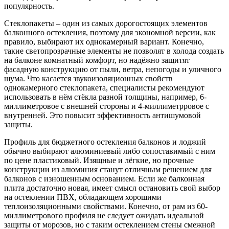
популярность.
Стеклопакеты – один из самых дорогостоящих элементов
балконного остекления, поэтому для экономной версии, как
правило, выбирают их однокамерный вариант. Конечно,
такие светопрозрачные элементы не позволят в холода создать
на балконе комнатный комфорт, но надёжно защитят
фасадную конструкцию от пыли, ветра, непогоды и уличного
шума. Что касается звукоизоляционных свойств
однокамерного стеклопакета, специалисты рекомендуют
использовать в нём стёкла разной толщины, например, 6-
миллиметровое с внешней стороны и 4-миллиметрровое с
внутренней. Это повысит эффективность антишумовой
защиты.
Профиль для бюджетного остекления балконов и лоджий
обычно выбирают алюминиевый либо сопоставимый с ним
по цене пластиковый. Изящные и лёгкие, но прочные
конструкции из алюминия станут отличным решением для
балконов с изношенным основанием. Если же балконная
плита достаточно новая, имеет смысл остановить свой выбор
на остеклении ПВХ, обладающем хорошими
теплоизоляционными свойствами. Конечно, от рам из 60-
миллиметрового профиля не следует ожидать идеальной
защиты от морозов, но с таким остеклением стены смежной